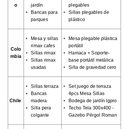
o
jardín
plegables
Bancas para
Sillas plegables de
parques
plástico
Mesa y sillas
Mesa plegable plástica
rimax cafes
portátil
Colo
Sillas rimax
Hamaca + Soporte-
mbia
Sillas rimax
base portátil metálica
usadas
Silla de gravedad cero
Sillas terraza
Set juego de terraza
Bancas
4pcs Mesa Sillas
Chile
madera
Bodega de jardín Igpro
Silla pera
Techo Tela 300x400 -
colgante
Gazebo Pérgol Roman