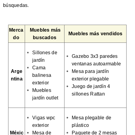
búsquedas.
Merca
Muebles más
Muebles más vendidos
do
buscados
Sillones de
Gazebo 3x3 paredes
jardín
ventanas autoarmable
Cama
Arge
Mesa para jardín
balinesa
ntina
exterior plegable
exterior
Juego de jardín 4
Muebles
sillones Rattan
jardín outlet
Vigas wpc
Mesa plegable de
exterior
plástico
Méxic
Mesa de
Paquete de 2 mesas