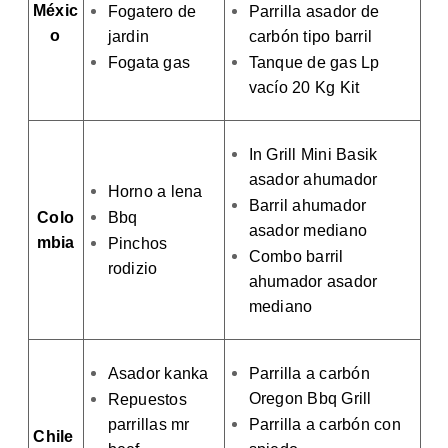
Méxic
Fogatero de
Parrilla asador de
o
jardin
carbón tipo barril
Fogata gas
Tanque de gas Lp
vacío 20 Kg Kit
In Grill Mini Basik
asador ahumador
Horno a lena
Barril ahumador
Colo
Bbq
asador mediano
mbia
Pinchos
Combo barril
rodizio
ahumador asador
mediano
Asador kanka
Parrilla a carbón
Oregon Bbq Grill
Repuestos
parrillas mr
Parrilla a carbón con
Chile