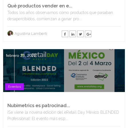
Qué productos vender en e...
Todos los años observamos cómo productos que pasaban
desapercibidos, comienzan a ganar pro...
Agustina Lamberti
febrero 23, 2022
Eventos
Nubimetrics es patrocinad...
¡Se viene la novena edición del eRetail Day México BLENDED
Professional! El evento más esp...