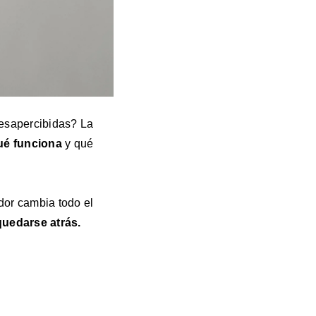
desapercibidas? La
ué funciona
y qué
dor cambia todo el
quedarse atrás
.