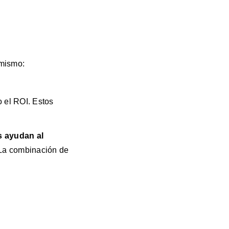
 mismo:
o el ROI. Estos
s ayudan al
 La combinación de