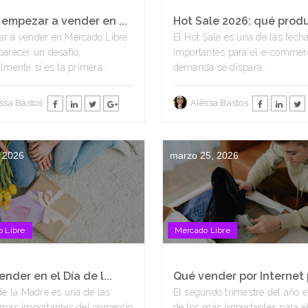
empezar a vender en ...
Hot Sale 2026: qué produ
r a vender en Mercado Libre
El Hot Sale es una de las fec
arecer un desafío,
importantes para el e-commer
lmente si es la primera...
demanda se dispara...
ssa Bastos
Alêssa Bastos
, 2026
marzo 25, 2026
 Libre
Mercado Libre
nder en el Día de l...
Qué vender por Internet p
de la Madre es una de las
El segundo trimestre del año 
 más importantes del comercio
de los más importantes para e