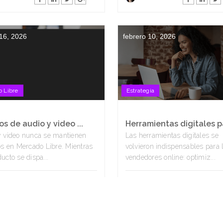
 16, 2026
febrero 10, 2026
 Libre
Estrategia
s de audio y video ...
Herramientas digitales pa
y video nunca se mantienen
Las herramientas digitales se
os en Mercado Libre. Mientras
volvieron indispensables para 
ucto se dispa...
vendedores online: optimiz...
ssa Bastos
Alêssa Bastos
 03, 2026
febrero 02, 2026