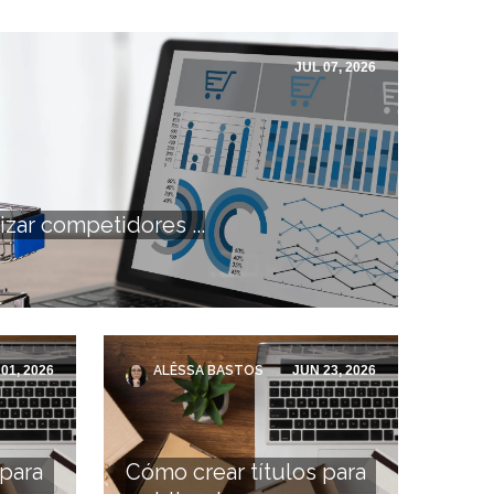
JUL 07, 2026
izar competidores ...
01, 2026
ALÊSSA BASTOS
JUN 23, 2026
 para
Cómo crear títulos para