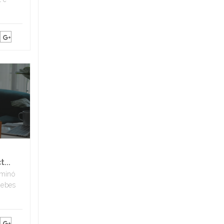
...
rminó
debes