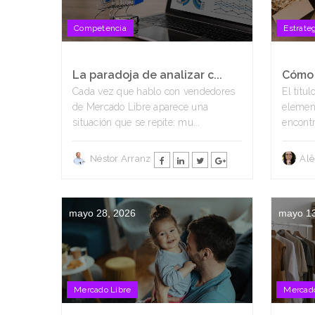
Competencia
Estrate
La paradoja de analizar c...
Cómo c
Cada vez que hablo con vendedores
El títu
de Mercado Libre aparece una
elemen
situación que se repite: mu...
encontr
Néstor Arranz
Alê
mayo 28, 2026
mayo 13
Mercado Libre
Mercado