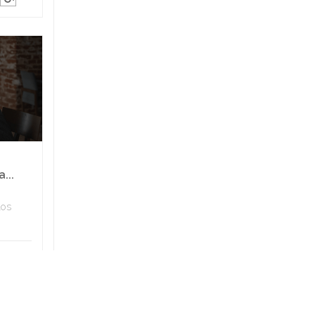
...
los