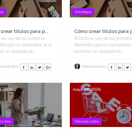
gia
Estrategia
rear títulos para p...
Cómo crear títulos para p.
lo es uno de los primeros
El título es uno de los primero
tos que un comprador ve al
elementos que un comprador v
ar un producto en...
encontrar un producto en...
ssa Bastos
Alêssa Bastos
, 2026
mayo 08, 2026
 Libre
Mercado Libre