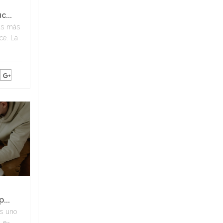
c...
has más
ce. La
...
es uno
l e-