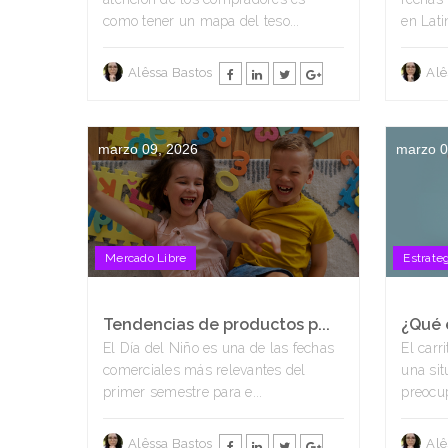
como tener un mapa del teso...
en Lati
Alêssa Bastos
Alê
marzo 09, 2026
marzo 0
Mercado Libre
Estrate
Tendencias de productos p...
¿Qué e
El Día del Niño es una de las fechas
El car
comerciales más relevantes del
una si
primer semestre para e...
preocup
Alêssa Bastos
Alê