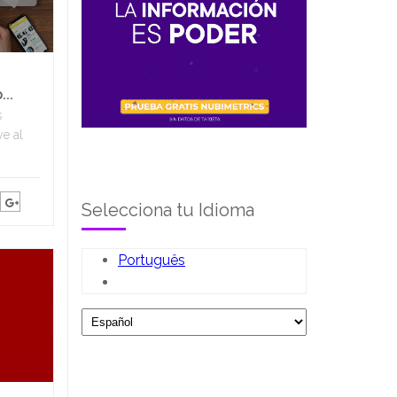
..
s
e al
Selecciona tu Idioma
Português