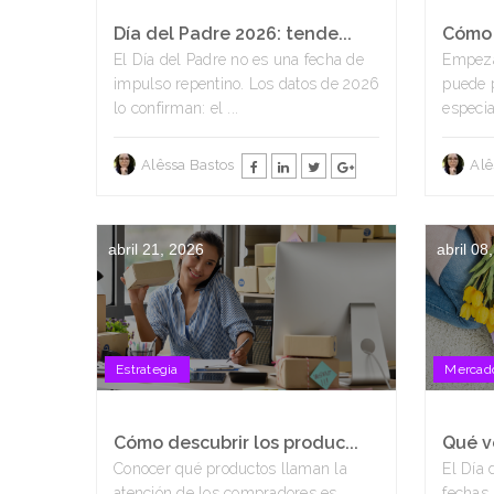
Día del Padre 2026: tende...
Cómo 
El Día del Padre no es una fecha de
Empeza
impulso repentino. Los datos de 2026
puede p
lo confirman: el ...
especia
Alêssa Bastos
Alê
abril 21, 2026
abril 08
Estrategia
Mercado
Cómo descubrir los produc...
Qué ve
Conocer qué productos llaman la
El Día 
atención de los compradores es
fechas