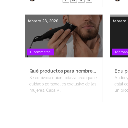
febrero 23, 2026
febrero
E-commerce
Mercado
Qué productos para hombre...
Equipo
Se equivoca quien todavía cree que el
Audio 
cuidado personal es exclusivo de las
estátic
mujeres. Cada v...
un prod
Alêssa Bastos
Alê
febrero 09, 2026
febrero