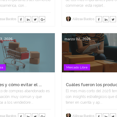
noamérica, con...
commerce: está replet...
ssa Bastos
Alêssa Bastos
3, 2026
marzo 02, 2026
gia
Mercado Libre
s y cómo evitar el ...
Cuáles fueron los product
rito de compras abandonado es
El mes más corto del 2026 te
tuación muy común y que
con insights estratégicos que 
a a los vendedore...
tener en cuenta y ap...
ssa Bastos
Alêssa Bastos