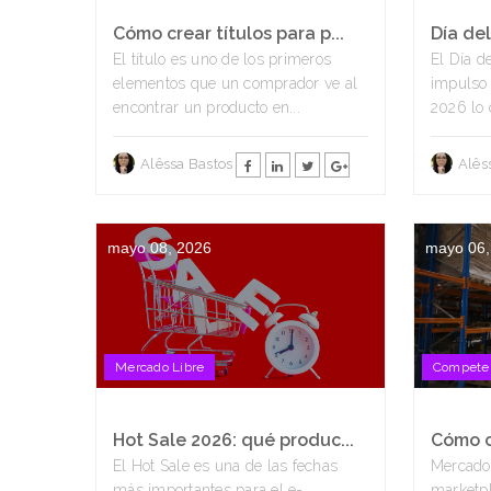
Cómo crear títulos para p...
Día del
El título es uno de los primeros
El Día d
elementos que un comprador ve al
impulso 
encontrar un producto en...
2026 lo c
Alêssa Bastos
Alês
mayo 08, 2026
mayo 06,
Mercado Libre
Compete
Hot Sale 2026: qué produc...
Cómo co
El Hot Sale es una de las fechas
Mercado
más importantes para el e-
marketpl