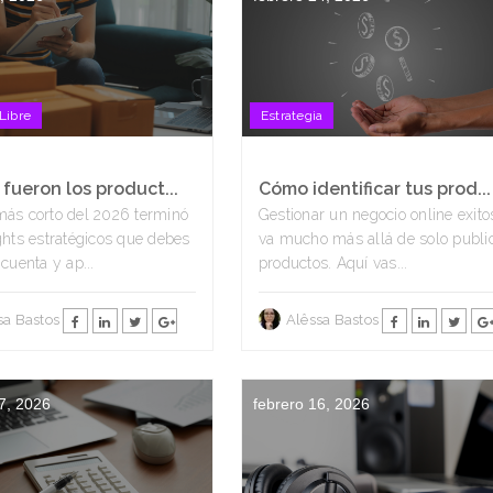
Libre
Estrategia
fueron los product...
Cómo identificar tus prod...
ás corto del 2026 terminó
Gestionar un negocio online exito
ghts estratégicos que debes
va mucho más allá de solo publi
 cuenta y ap...
productos. Aquí vas...
sa Bastos
Alêssa Bastos
7, 2026
febrero 16, 2026