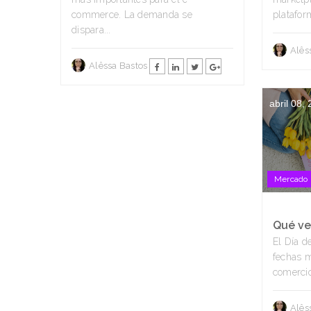
commerce. La demanda se
platafor
dispara...
Alês
Alêssa Bastos
abril 08,
Mercado 
Qué ven
El Día d
fechas m
comercio
Alês