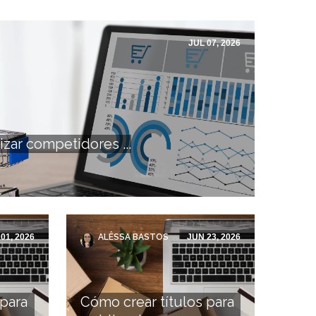
JUL 07, 2026
izar competidores ...
01, 2026
ALÊSSA BASTOS
JUN 23, 2026
 para
Cómo crear títulos para