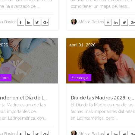
ma ha avanzado de ...
como tener un mapa del teso...
sa Bastos
Alêssa Bastos
 2026
abril 01, 2026
Libre
Estrategia
der en el Día de l...
Día de las Madres 2026: c...
e la Madre es una de las
El Día de la Madre es una de las
ás importantes del
fechas más importantes del retai
 en Latinoamérica, con...
en Latinoamérica, pero ...
sa Bastos
Alêssa Bastos