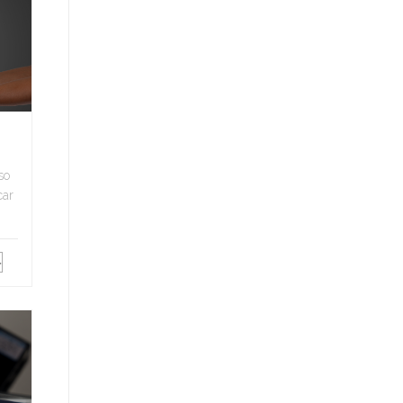
so
car