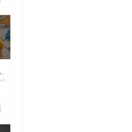
..
has