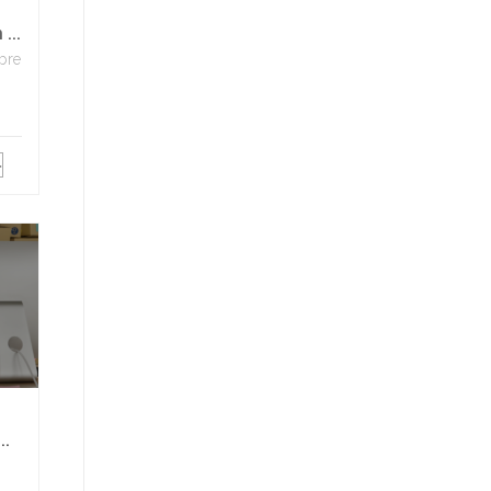
...
bre
..