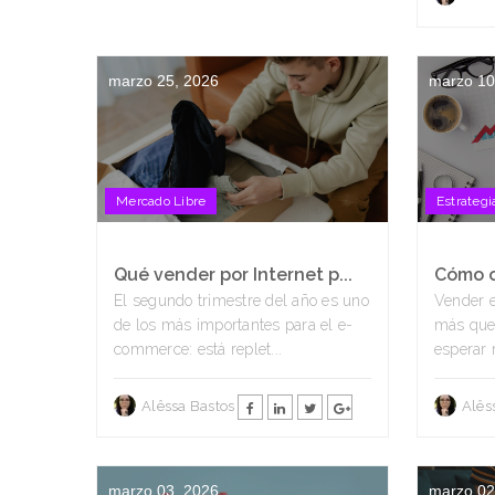
marzo 25, 2026
marzo 10
Mercado Libre
Estrategi
Qué vender por Internet p...
Cómo o
El segundo trimestre del año es uno
Vender 
de los más importantes para el e-
más que 
commerce: está replet...
esperar r
Alêssa Bastos
Alês
marzo 03, 2026
marzo 02