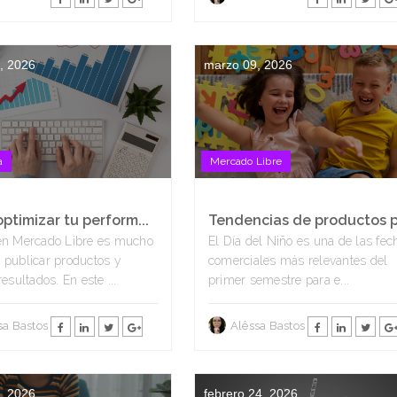
, 2026
marzo 09, 2026
a
Mercado Libre
ptimizar tu perform...
Tendencias de productos p.
en Mercado Libre es mucho
El Día del Niño es una de las fec
publicar productos y
comerciales más relevantes del
esultados. En este ...
primer semestre para e...
sa Bastos
Alêssa Bastos
, 2026
febrero 24, 2026