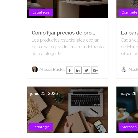
Estrategia
Compete
Cómo fijar precios de pro...
La para
Los productos estacionales operan
Cada ve
bajo una lógica distinta a la del resto
de Merc
del catálogo. Mi...
situación
Alêssa Bastos
Nést
junio 23, 2026
mayo 28,
Estrategia
Mercado 