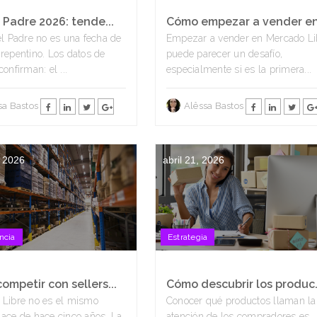
 Padre 2026: tende...
Cómo empezar a vender en 
el Padre no es una fecha de
Empezar a vender en Mercado Li
repentino. Los datos de
puede parecer un desafío,
onfirman: el ...
especialmente si es la primera...
sa Bastos
Alêssa Bastos
 2026
abril 21, 2026
ncia
Estrategia
mpetir con sellers...
Cómo descubrir los produc.
 Libre no es el mismo
Conocer qué productos llaman la
ace de hace cinco años. La
atención de los compradores es