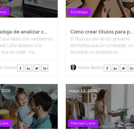
ncia
Estrategia
doja de analizar c...
Cómo crear títulos para p...
z que hablo con vendedores
El título es uno de los primeros
ado Libre aparece una
elementos que un comprador ve 
 que se repite: mu...
encontrar un producto en...
or Arranz
Alêssa Bastos
 2026
mayo 13, 2026
Libre
Mercado Libre