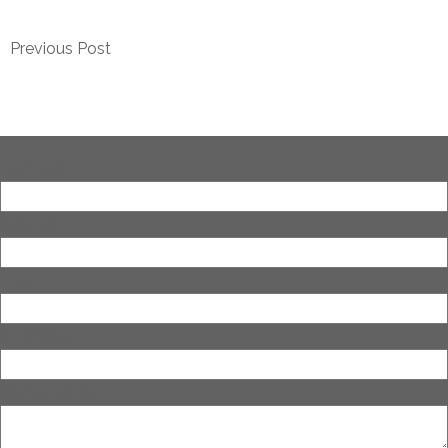
Previous Post
Nombre
*
Apellido
Email
*
Sitio Web
Comentários
*