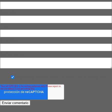
Apellido
Email
*
Sitio Web
Comentários
*
Acepto ser contactado vía email por Nubimetrics
*