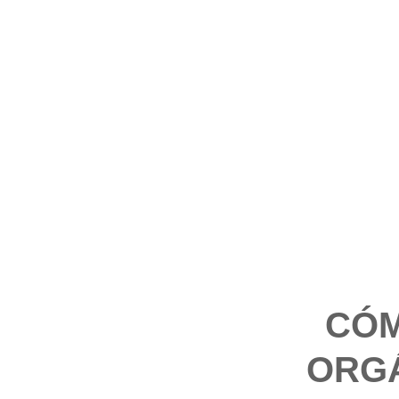
CÓM
ORG