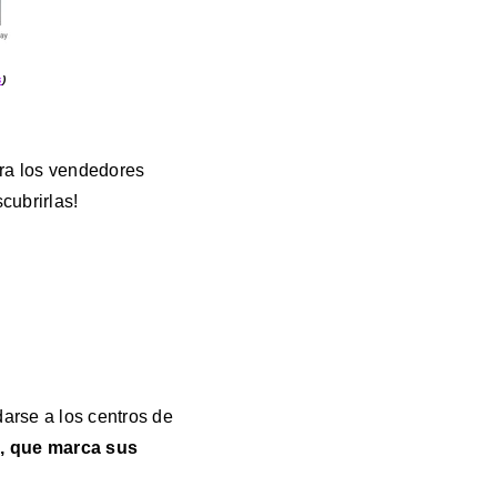
s
)
ara los vendedores
cubrirlas!
darse a los centros de
a, que marca sus