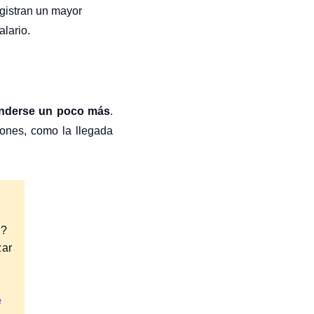
gistran un mayor
lario.
tenderse un poco más
.
iones, como la llegada
e?
zar
e