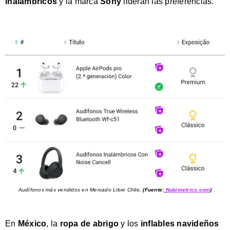
inalámbricos
y la marca
Sony
lideran las preferencias.
Audífonos más vendidos en Mercado Libre Chile
.
(Fuente:
Nubimetrics.com
)
En
México
, la
ropa de abrigo
y los
inflables navideños