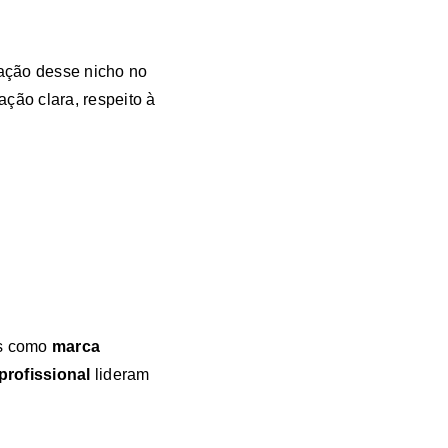
dação desse nicho no
ão clara, respeito à
s como
marca
 profissional
lideram