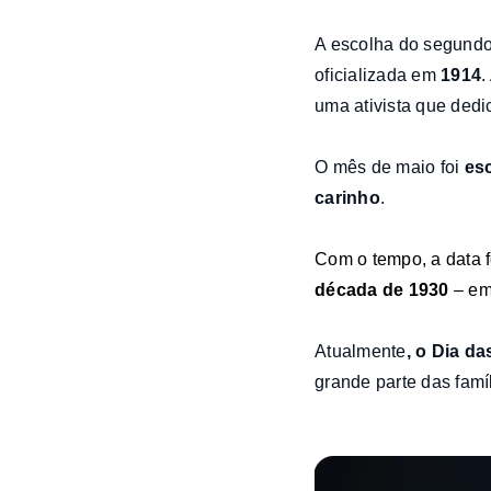
A escolha do segund
oficializada em
1914
.
uma ativista que dedi
O mês de maio foi
es
carinho
.
Com o tempo, a data f
década de 1930
– em
Atualmente
, o Dia d
grande parte das famíl