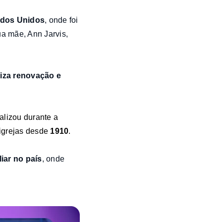
ados Unidos
, onde foi
a mãe, Ann Jarvis,
iza renovação e
ializou durante a
igrejas desde
1910
.
iar no país
, onde