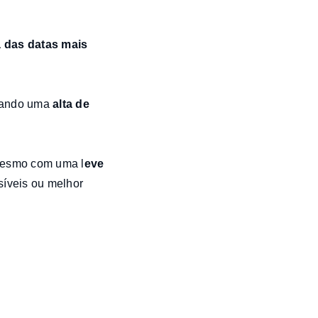
 das datas mais
rando uma
alta de
mesmo com uma l
eve
íveis ou melhor