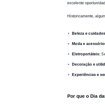
excelente oportunida
Historicamente, algu
B
eleza e cuidado
Moda e acessório
Eletroportáteis:
S
Decoração e utili
Experiências e se
Por que o Dia d