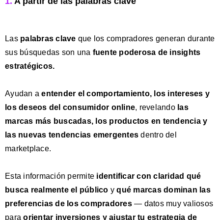
1.
A partir de las palabras clave
Las
palabras clave
que los compradores generan durante
sus búsquedas son una
fuente poderosa de insights
estratégicos.
Ayudan a
entender el
comportamiento
, los
intereses
y
los
deseos del consumidor
online
, revelando
las
marcas más buscadas, los productos en tendencia y
las nuevas tendencias emergentes
dentro del
marketplace.
Esta información permite
identificar con claridad
qué
busca realmente el público
y
qué marcas dominan las
preferencias
de los compradores
— datos muy valiosos
para
o
rientar inversiones y ajustar tu estrategia de