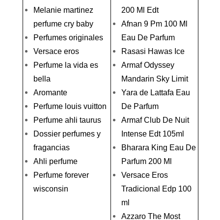
Melanie martinez
200 Ml Edt
perfume cry baby
Afnan 9 Pm 100 Ml
Perfumes originales
Eau De Parfum
Versace eros
Rasasi Hawas Ice
Perfume la vida es
Armaf Odyssey
bella
Mandarin Sky Limit
Aromante
Yara de Lattafa Eau
Perfume louis vuitton
De Parfum
Perfume ahli taurus
Armaf Club De Nuit
Dossier perfumes y
Intense Edt 105ml
fragancias
Bharara King Eau De
Ahli perfume
Parfum 200 Ml
Perfume forever
Versace Eros
wisconsin
Tradicional Edp 100
ml
Azzaro The Most