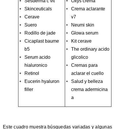
Sesderma c vit
Oxys crema
Skinceuticals
Crema aclarante
Cerave
v7
Suero
Neumi skin
Rodillo de jade
Glowa serum
Cicaplast baume
Kit cerave
b5
The ordinary acido
Serum acido
glicolico
hialuronico
Cremas para
Retinol
aclarar el cuello
Eucerin hyaluron
Salud y belleza
filler
crema adermicina
a
Este cuadro muestra búsquedas variadas y algunas