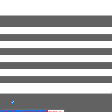
Nombre
*
Apellido
Email
*
Sitio Web
Comentários
*
Acepto ser contactado vía email por Nubimetrics
*