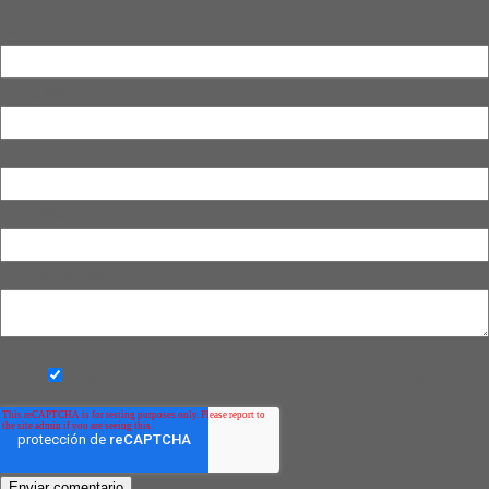
Nombre
*
Apellido
Email
*
Sitio Web
Comentários
*
Acepto ser contactado vía email por Nubimetrics
*