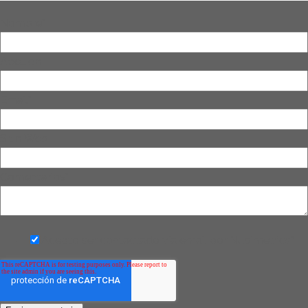
Nombre
*
Apellido
Email
*
Sitio Web
Comentários
*
Acepto ser contactado vía email por Nubimetrics
*