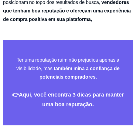
posicionam no topo dos resultados de busca,
vendedores
que tenham boa reputação e ofereçam uma experiência
de compra positiva em sua plataforma
,
Ter uma reputação ruim não prejudica apenas a
visibilidade, mas
também
mina a confiança de
potenciais compradores
.
👉
Aqui, você encontra 3 dicas para manter
uma boa reputação.