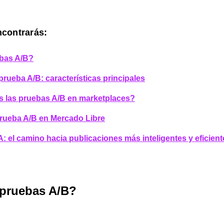
ncontrarás:
ebas A/B?
rueba A/B: características principales
es las pruebas A/B en marketplaces?
rueba A/B en Mercado Libre
: el camino hacia publicaciones más inteligentes y eficient
 pruebas A/B?