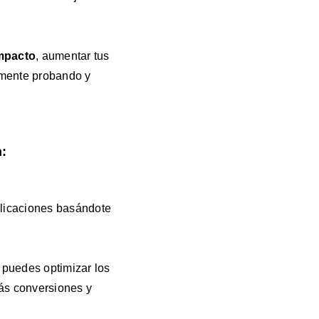
mpacto
, aumentar tus
emente probando y
n:
blicaciones basándote
, puedes optimizar los
más conversiones y