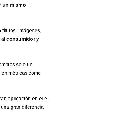
de un mismo
títulos, imágenes,
s
al consumidor
y
cambias solo un
e en métricas como
ran aplicación en el e-
una gran diferencia