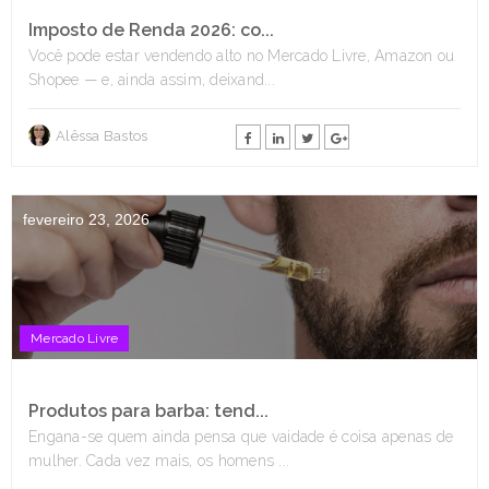
Imposto de Renda 2026: co...
Você pode estar vendendo alto no Mercado Livre, Amazon ou
Shopee — e, ainda assim, deixand...
Alêssa Bastos
fevereiro 23, 2026
Mercado Livre
Produtos para barba: tend...
Engana-se quem ainda pensa que vaidade é coisa apenas de
mulher. Cada vez mais, os homens ...