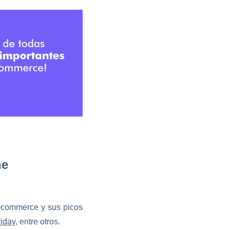
ne
e-commerce y sus picos
riday
, entre otros.