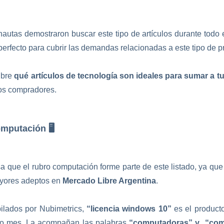
nautas demostraron buscar este tipo de artículos durante todo
 perfecto para cubrir las demandas relacionadas a este tipo de 
ubre
qué artículos de tecnología son ideales para sumar a tu
los compradores.
mputación 🖥️
 que el rubro computación forme parte de este listado, ya que 
ayores adeptos en
Mercado Libre Argentina
.
ilados por Nubimetrics,
“licencia windows 10”
es el produc
mo mes
.
La acompañan las palabras
“computadoras” y “compu