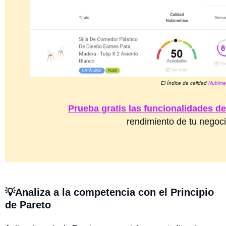
El Índice de calidad
Nubimet
Prueba gratis las funcionalidades d
rendimiento de tu negoci
💡Analiza a la competencia con el Principio
de Pareto