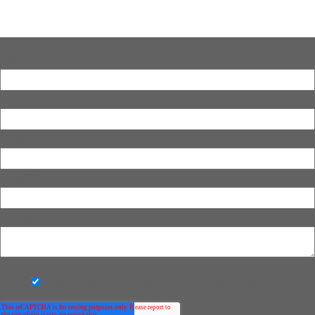
Nombre
*
Apellido
Email
*
Sitio Web
Comentários
*
Acepto ser contactado vía email por Nubimetrics
*