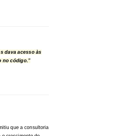
os dava acesso às
to no código.”
itiu que a consultoria
 o crescimento do