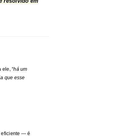
 é resolvido em
 ele, “
há um
cia que esse
 eficiente — é