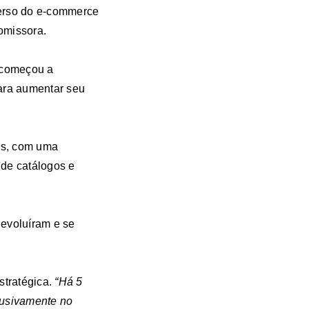
verso do e-commerce
omissora.
b começou a
ara aumentar seu
as, com uma
 de catálogos e
 evoluíram e se
stratégica.
“Há 5
lusivamente no