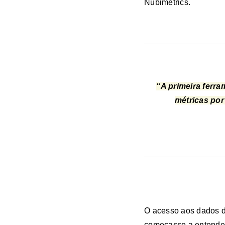
Nubimetrics.
“A primeira ferr
métricas por
O acesso aos dados do
começasse a entender