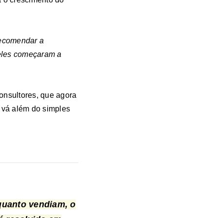
ecomendar a
 eles começaram a
onsultores, que agora
e vá além do simples
quanto vendiam, o