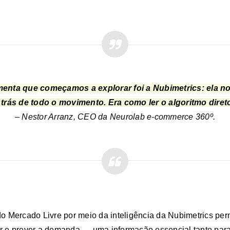
amenta que começamos a explorar foi a
Nubimetrics: ela n
 trás de todo o movimento
. Era como ler o algoritmo dire
– Nestor Arranz, CEO da Neurolab e-commerce 360º.
 Mercado Livre por meio da inteligência da Nubimetrics perm
 e prever a demanda — uma informação essencial tanto para