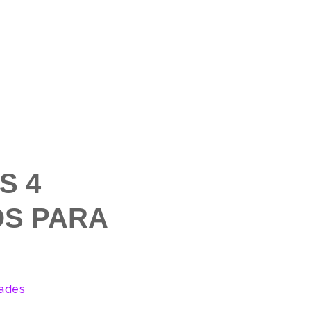
S 4
S PARA
dades