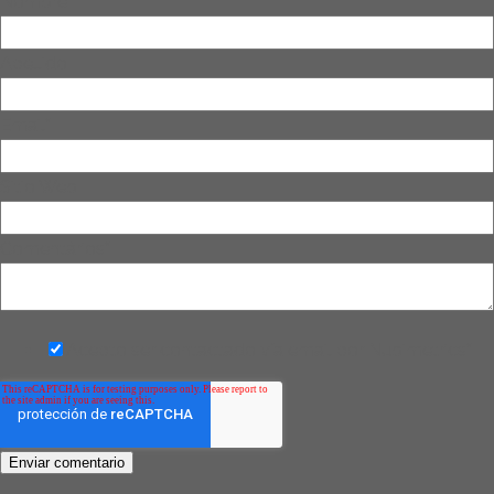
Nombre
*
Apellido
Email
*
Sitio Web
Comentários
*
Acepto ser contactado vía email por Nubimetrics
*