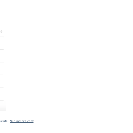
Fuente:
Nubimetrics.com
)