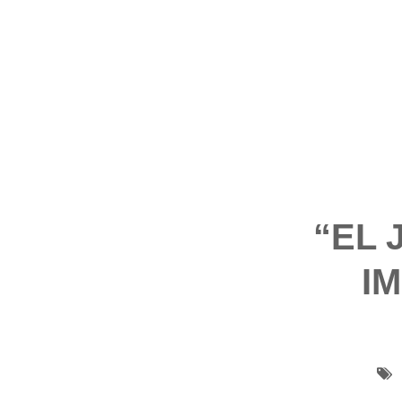
“EL 
I