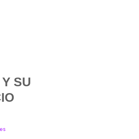
 Y SU
IO
des