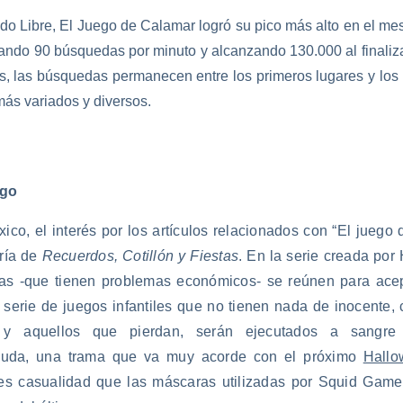
o Libre, El Juego de Calamar logró su pico más alto en el mes
rando 90 búsquedas por minuto y alcanzando 130.000 al finaliza
es, las búsquedas permanecen entre los primeros lugares y los
más variados y diversos.
ego
co, el interés por los artículos relacionados con “El juego
oría de
Recuerdos, Cotillón y Fiestas
. En la serie creada po
s -que tienen problemas económicos- se reúnen para acep
 serie de juegos infantiles que no tienen nada de inocente, 
 y aquellos que pierdan, serán ejecutados a sangre 
duda, una trama que va muy acorde con el próximo
Hallo
 es casualidad que las máscaras utilizadas por Squid Game